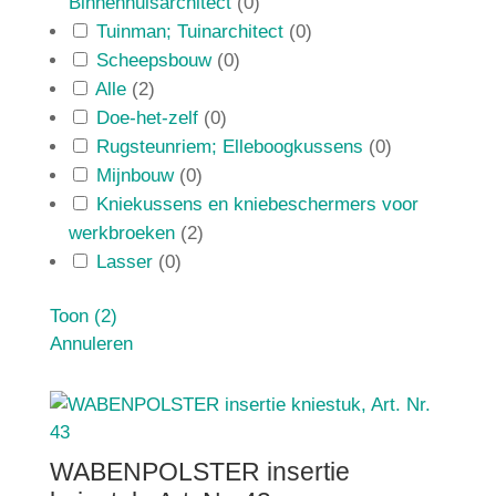
Binnenhuisarchitect
(
0
)
Tuinman; Tuinarchitect
(
0
)
Scheepsbouw
(
0
)
Alle
(
2
)
Doe-het-zelf
(
0
)
Rugsteunriem; Elleboogkussens
(
0
)
Mijnbouw
(
0
)
Kniekussens en kniebeschermers voor
werkbroeken
(
2
)
Lasser
(
0
)
Toon
(
2
)
Annuleren
WABENPOLSTER insertie