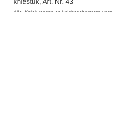
kniestuk, Art. Nr. 43
Alle
,
Kniekussens en kniebeschermers voor
werkbroeken
KNIEPOLSTER, Art. Nr. 47
Alle
,
Kniekussens en kniebeschermers voor
werkbroeken