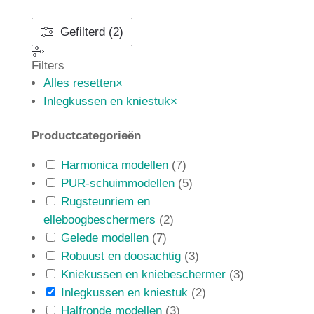
Gefilterd (2)
Filters
Alles resetten
×
Inlegkussen en kniestuk
×
Productcategorieën
Harmonica modellen
(
7
)
PUR-schuimmodellen
(
5
)
Rugsteunriem en
elleboogbeschermers
(
2
)
Gelede modellen
(
7
)
Robuust en doosachtig
(
3
)
Kniekussen en kniebeschermer
(
3
)
Inlegkussen en kniestuk
(
2
)
Halfronde modellen
(
3
)