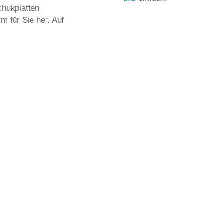
chukplatten
m für Sie her. Auf
nzwerkzeug für Sie an und
 der Normen Ihre
erhaus GmbH
Telefonzeiten
orderstr. 145
Mo. – Do.: 09:00 – 15:30 
05 Bad Salzuflen
Fr.: 09:00 – 13:00 Uhr
:
05222 59459
: 05222 4817