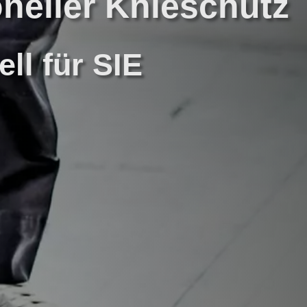
neller Knieschutz
ell für SIE