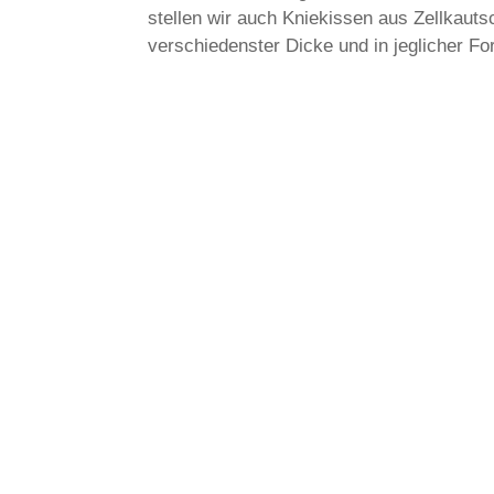
stellen wir auch Kniekissen aus Zellkauts
verschiedenster Dicke und in jeglicher For
Wunsch fertigen wir ein individuelles Sta
produzieren damit unter Berücksichtigung
Kniekissen.
Ni
Herf
321
Tel
Fax